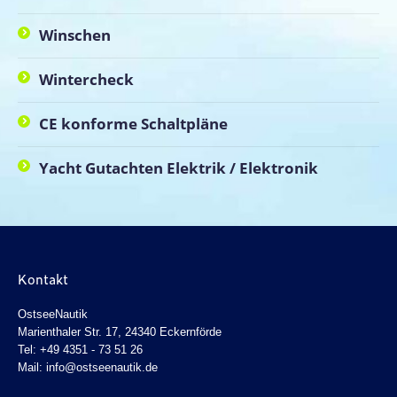
Winschen
Wintercheck
CE konforme Schaltpläne
Yacht Gutachten Elektrik / Elektronik
Kontakt
OstseeNautik
Marienthaler Str. 17, 24340 Eckernförde
Tel: +49 4351 - 73 51 26
Mail: info@ostseenautik.de